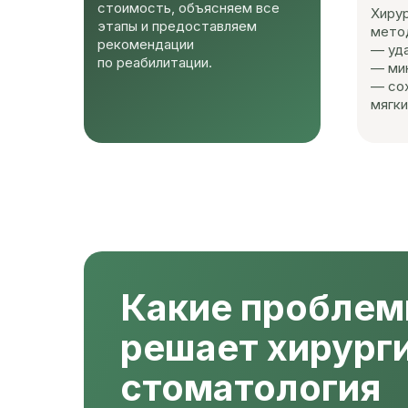
стоимость, объясняем все
Хиру
этапы и предоставляем
метод
рекомендации
— уда
по реабилитации.
— ми
— со
мягки
Какие пробле
решает хирург
стоматология