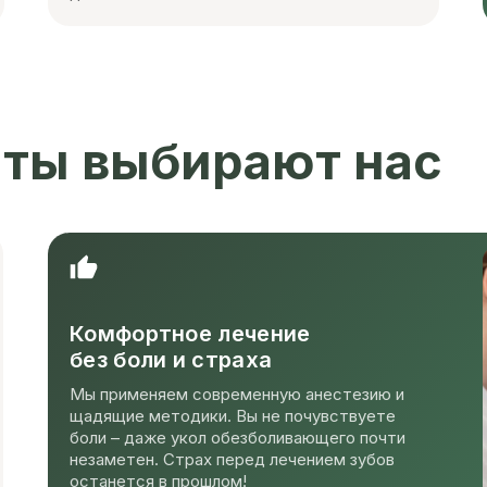
ты выбирают нас
Комфортное лечение
без боли и страха
Мы применяем современную анестезию и
щадящие методики. Вы не почувствуете
боли – даже укол обезболивающего почти
незаметен. Страх перед лечением зубов
останется в прошлом!