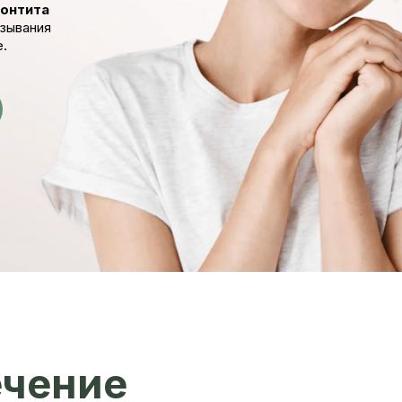
донтита
язывания
е.
ечение