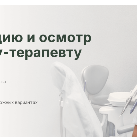
цию и осмотр
у-терапевту
вта
ожных вариантах